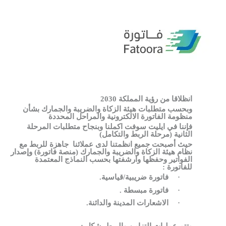
انظلاقا من رؤية المملكة 2030
وبحسب متطلبات هيئة الزكاة والضريبة والجمارك
بشأن
منظومة الفاتورة الالكترونية والمراحل المحددة
فإننا في ايليت سوفت اكملنا وبنجاح متطلبات المرحلة
الثانية (مرحلة الربط والتكامل)
حيث أصبحت جميع انظمتنا
لدى عملائنا
جاهزة للربط
مع
نظام هيئة الزكاة والضريبة والجمارك (منصة فاتورة) وإصدار
الفواتير وحفظها وارشفتها بحسب النماذج المعتمدة
للفاتورة :
·
فاتورة ضريبية/قياسية.
·
فاتورة مبسطة .
·
الاشعارات المدينة والدائنة.
وتتم عمليات التزامن والربط بشكل :